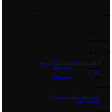
تمامی حقوق این فروشگاه متعلق به گروه صنعتی سیلک و مهر می
باشد.
قم
تلفن : 09124526223
09193519931
آخرین وبلاگ ها
از ایده ساده تا یک کسب و کار پر رونق
شهریور 24, 1404
بدون دیدگاه
چاپ بگ
شهریور 21, 1404
بدون دیدگاه
سایت‌های ما
گروه صنعتی سیلک و مهر ایران
مهرسازی آسان
لینک‌های مفید