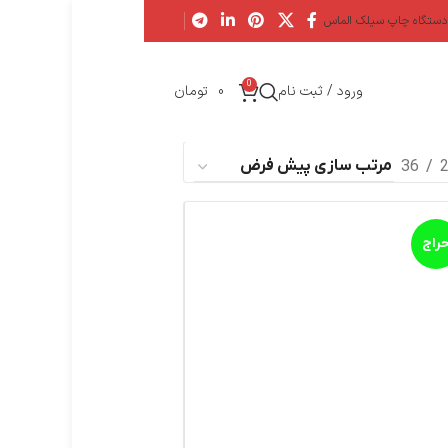
دستگاه چاپ سیلک الماس
0
ورود / ثبت نام
0
تومان
36
راج