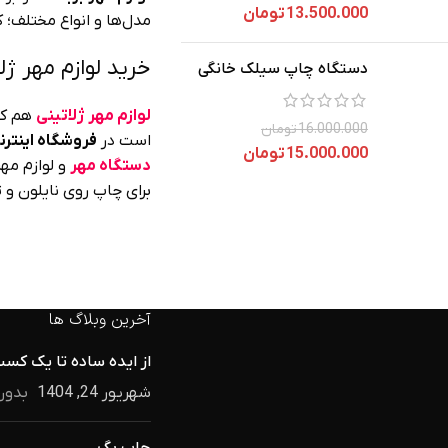
13.500.000
تومان
مدل‌ها و انواع مختلف؛ ک
خرید لوازم مهر ژل
دستگاه چاپ سیلک خانگی
لوازم مهر ژلاتینی
هم که 
16.000.000
تومان
است در
فروشگاه اینترن
15.000.000
تومان
دستگاه مهر
و لوازم مه
برای چاپ روی نایلون و
آخرین وبلاگ ها
از ایده ساده تا یک کسب
شهریور 24, 1404
بدون