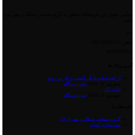
تمامی حقوق این فروشگاه متعلق به گروه صنعتی سیلک و مهر می
باشد.
قم
تلفن : 09124526223
09193519931
آخرین وبلاگ ها
از ایده ساده تا یک کسب و کار پر رونق
شهریور 24, 1404
بدون دیدگاه
چاپ بگ
شهریور 21, 1404
بدون دیدگاه
سایت‌های ما
گروه صنعتی سیلک و مهر ایران
مهرسازی آسان